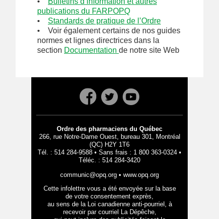
•
Bulletins d’information et autres
publications du FARPOPQ
•
Standards de pratique de l’Ordre
• Voir également certains de nos guides
normes et lignes directrices dans la
section
Documentation
de notre site Web
Ordre des pharmaciens du Québec
266, rue Notre-Dame Ouest, bureau 301, Montréal
(QC) H2Y 1T6
Tél. : 514 284-9588 • Sans frais : 1 800 363-0324 •
Téléc. : 514 284-3420
communic@opq.org
•
www.opq.org
Cette infolettre vous a été envoyée sur la base
de votre consentement exprès,
au sens de la Loi canadienne anti-pourriel, à
recevoir par courriel La Dépêche,