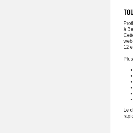
TOU
Prof
à Be
Cett
webd
12 e
Plus
Le d
rapi