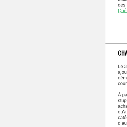
des 
Qué
CHA
Le 3
ajou
déma
cour
À pa
stup
acha
qu'a
caté
d’au