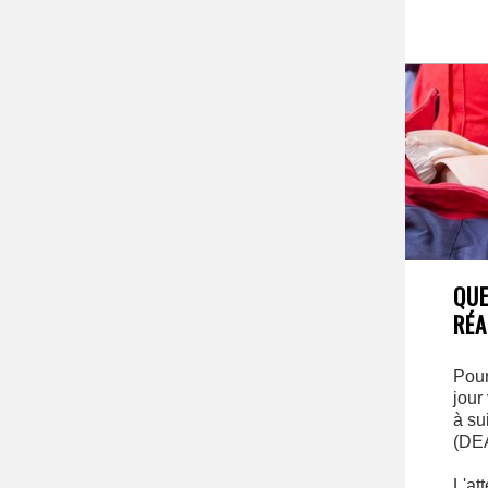
QUE
RÉA
Pour
jour
à su
(DEA
L'at