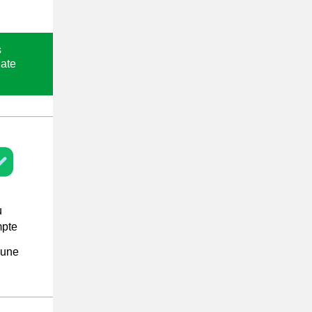
s
date
u
mpte
 une