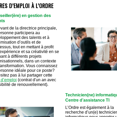
RES D’EMPLOI À L’ORDRE
eiller(ère) en gestion des
nts
vant de la directrice principale,
ersonne participera au
loppement des talents et à
timisation d’outils et de
essus, tout en mettant à profit
expérience et sa créativité en se
nant à différents projets
nisationnels, dans un contexte
ransformation. Vous connaissez
ersonne idéale pour ce poste?
sitez pas à lui partager cette
e d’emploi
(contrat d'un an avec
ibilité de renouvellement).
Technicien(ne) informatiq
Centre d’assistance TI
L’Ordre est également à la
recherche d’un(e) technicie
informatique pour apporter 