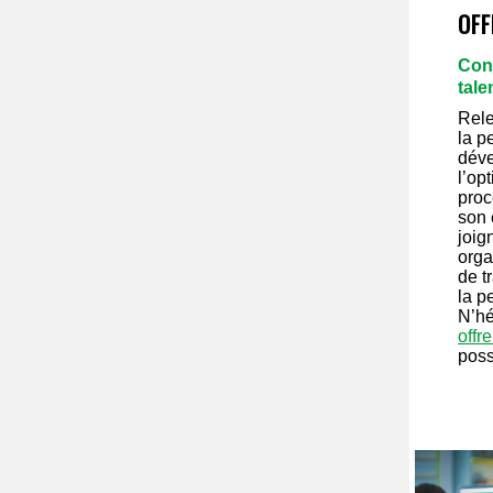
OFF
Cons
tale
Rele
la p
déve
l’op
proc
son 
joig
orga
de t
la p
N’hé
offr
poss