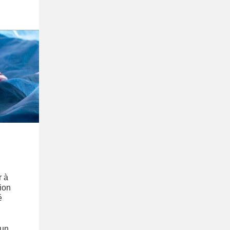
r à
ion
é
’un