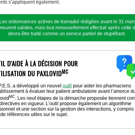
ents s’appliquent également.
Les ordonnances actives de tramadol rédigées avant le 31 mar
eurent valides, mais tout renouvellement effectué après cette 
devra être traité comme un service partiel de stupéfiant.
IL D'AIDE À LA DÉCISION POUR
MC
TILISATION DU PAXLOVID
P.E.S. a développé un nouvel
outil
pour aider les pharmaciens
ablissement à évaluer leur patient ambulatoire avant l’amorce d
MC
ovid
. Les neuf étapes de la démarche proposée tiennent co
directives en vigueur. L’outil propose également un algorithme
sionnel et une section sur la gestion des interactions, y compris
e de références utiles sur le sujet.