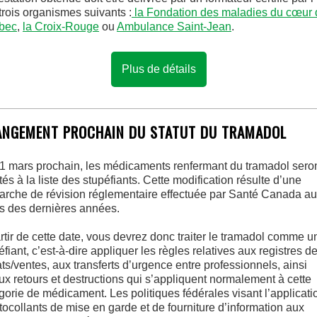
trois organismes suivants :
la Fondation des maladies du cœur 
bec
,
la Croix-Rouge
ou
Ambulance Saint-Jean
.
Plus de détails
NGEMENT PROCHAIN DU STATUT DU TRAMADOL
1 mars prochain, les médicaments renfermant du tramadol sero
tés à la liste des stupéfiants. Cette modification résulte d’une
rche de révision réglementaire effectuée par Santé Canada au
s des dernières années.
rtir de cette date, vous devrez donc traiter le tramadol comme u
éfiant, c’est-à-dire appliquer les règles relatives aux registres d
ts/ventes, aux transferts d’urgence entre professionnels, ainsi
ux retours et destructions qui s’appliquent normalement à cette
gorie de médicament. Les politiques fédérales visant l’applicati
tocollants de mise en garde et de fourniture d’information aux