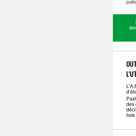
pati
dem
OUT
L'U
L’A.
d’ét
Paxl
des 
déci
list