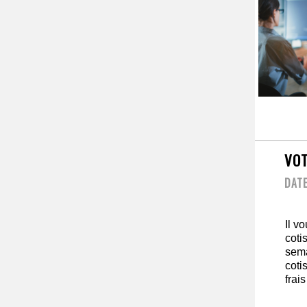
VOT
DATE
Il v
coti
sema
coti
frai