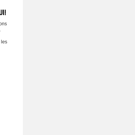
UI!
ions
.
 les