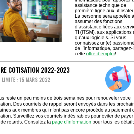
assistance technique de
première ligne aux utilisateu
La personne sera appelée 
assumer des fonctions
d’assistance liées aux serv
TI (ITSM), aux applications 
qu’aux logiciels. Si vous
connaissez un(e) passionné
de l’informatique, partagez-l
cette
offre d’emploi
!
RE COTISATION 2022-2023
 LIMITE : 15 MARS 2022
ous reste un peu moins de trois semaines pour renouveler votre
sation. Des courriels de rappel seront envoyés dans les prochai
ines aux membres qui n'ont pas encore procédé au paiement d
sation. Surveillez vos courriels indésirables pour éviter de payer
s de retards. Consultez la
page d'information
pour tous les détail