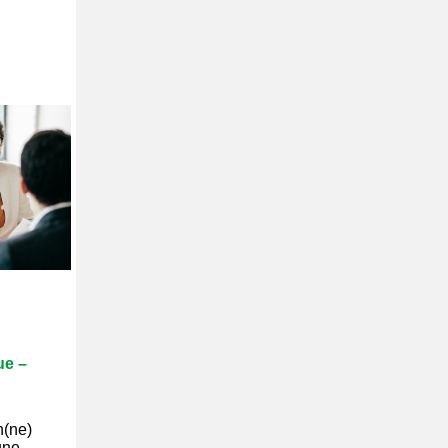
ue –
n(ne)
une