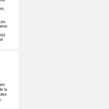
rs.
à
ices
ainsi
(e)
ui
nes
e la
 des
s.