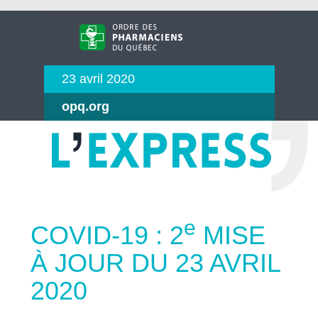
23 avril 2020
opq.org
e
COVID-19 : 2
MISE
À JOUR DU 23 AVRIL
2020