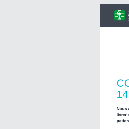
CO
1
Nous a
livrer
patien