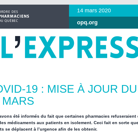
14 mars 2020
opq.org
VID-19 : MISE À JOUR DU
4 MARS
vons été informés du fait que certaines pharmacies refuseraient
 des médicaments aux patients en isolement. Ceci fait en sorte qu
ts se déplacent à l’urgence afin de les obtenir.