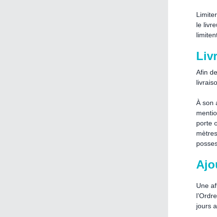
Limite
le livr
limiten
Liv
Afin de
livrai
À son a
mention
porte o
mètres
posses
Ajo
Une af
l’Ordr
jours 