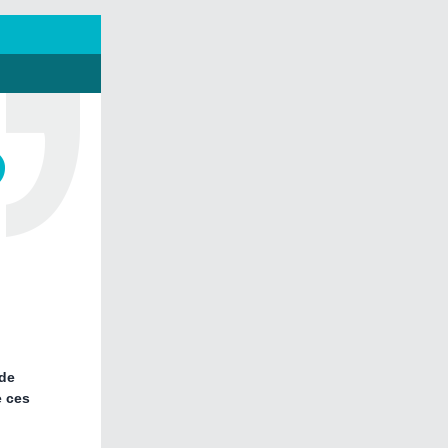
 de
e ces