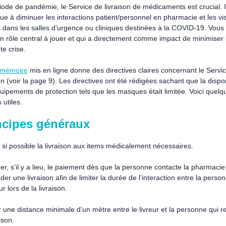
iode de pandémie, le Service de livraison de médicaments est crucial. I
ue à diminuer les interactions patient/personnel en pharmacie et les vis
es dans les salles d’urgence ou cliniques destinées à la COVID-19. Vous
n rôle central à jouer et qui a directement comme impact de minimiser 
te crise.
-mémoire
mis en ligne donne des directives claires concernant le Servi
on (voir la page 9). Les directives ont été rédigées sachant que la dispon
uipements de protection tels que les masques était limitée. Voici quelq
 utiles.
ncipes généraux
r si possible la livraison aux items médicalement nécessaires.
er, s’il y a lieu, le paiement dès que la personne contacte la pharmacie
r une livraison afin de limiter la durée de l’interaction entre la person
eur lors de la livraison.
 une distance minimale d’un mètre entre le livreur et la personne qui r
aison.