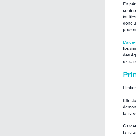
En pér
contrib
inutil
donc u
présen
L’aide
livrais
des éq
extraits
Pri
Limite
Effectu
demande
le livr
Garder
la livr