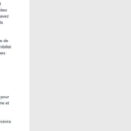
l
ites
 avez
la
ce de
ibilité
ues
 pour
ne et
ecevra