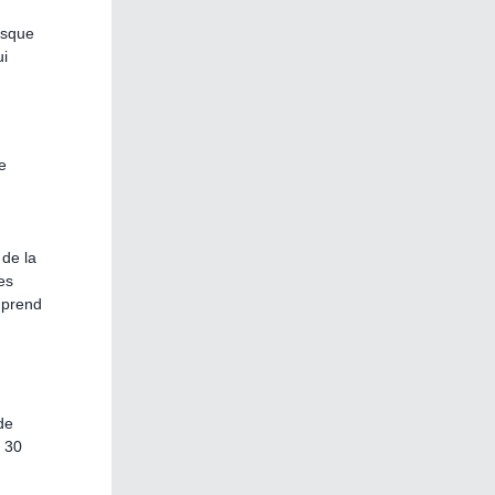
rsque
ui
e
 de la
es
 prend
de
r 30