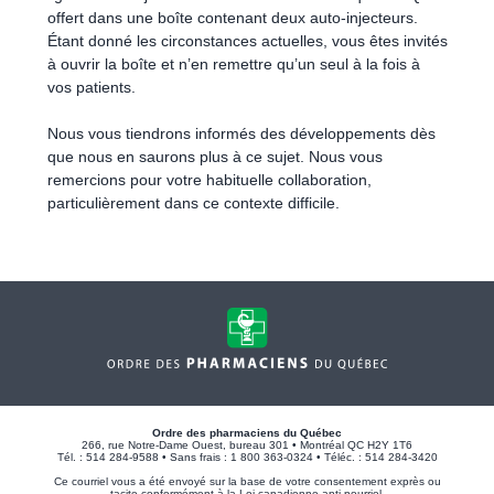
offert dans une boîte contenant deux auto-injecteurs.
Étant donné les circonstances actuelles, vous êtes invités
à ouvrir la boîte et n’en remettre qu’un seul à la fois à
vos patients.
Nous vous tiendrons informés des développements dès
que nous en saurons plus à ce sujet. Nous vous
remercions pour votre habituelle collaboration,
particulièrement dans ce contexte difficile.
Ordre des pharmaciens du Québec
266, rue Notre-Dame Ouest, bureau 301 • Montréal QC H2Y 1T6
Tél. : 514 284-9588 • Sans frais : 1 800 363-0324 • Téléc. : 514 284-3420
Ce courriel vous a été envoyé sur la base de votre consentement exprès ou
tacite conformément à la Loi canadienne anti-pourriel.