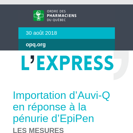
30 août 2018
opq.org
Importation d’Auvi-Q
en réponse à la
pénurie d’EpiPen
LES MESURES