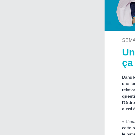
SEMA
Un
ça
Dans l
une to
relati
questi
l’Ordr
aussi 
« L’im
cette r
le pati