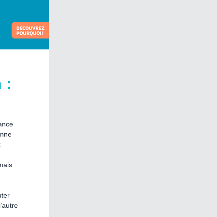
 :
lance
onne
t
mais
nter
l’autre