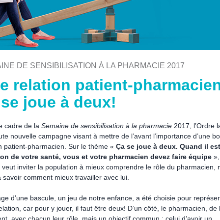
INE DE SENSIBILISATION À LA PHARMACIE 2017
e relation patient-pharmacien
 se joue à deux!
e cadre de la
Semaine de sensibilisation à la pharmacie
2017, l’Ordre 
ute nouvelle campagne visant à mettre de l’avant l’importance d’une b
on patient-pharmacien. Sur le thème «
Ça se joue à deux. Quand il es
on de votre santé, vous et votre pharmacien devez faire équipe
»,
e veut inviter la population à mieux comprendre le rôle du pharmacien, 
à savoir comment mieux travailler avec lui.
age d’une bascule, un jeu de notre enfance, a été choisie pour représe
elation, car pour y jouer, il faut être deux! D’un côté, le pharmacien, de 
ent, avec chacun leur rôle, mais un objectif commun : celui d’avoir un