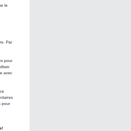
ne le
re. Par
es pour
iliser
pe avec
nce
ntaires
s pour
e!