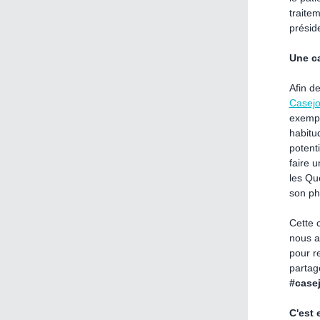
traitem
présid
Une ca
Afin de
Casej
exempl
habitu
potenti
faire 
les Qu
son ph
Cette
nous a
pour r
partage
#case
C'est 