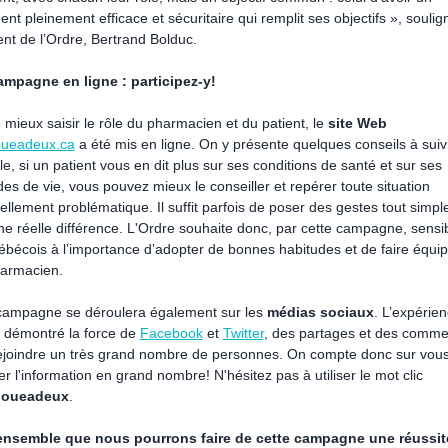
ent pleinement efficace et sécuritaire qui remplit ses objectifs », soulig
ent de l’Ordre, Bertrand Bolduc.
mpagne en ligne : participez-y!
 mieux saisir le rôle du pharmacien et du patient, le
site Web
oueadeux.ca
a été mis en ligne. On y présente quelques conseils à suiv
e, si un patient vous en dit plus sur ses conditions de santé et sur ses
des de vie, vous pouvez mieux le conseiller et repérer toute situation
ellement problématique. Il suffit parfois de poser des gestes tout simpl
une réelle différence. L'Ordre souhaite donc, par cette campagne,
sensib
ébécois à l’importance d’adopter de bonnes habitudes et de faire équi
armacien.
 campagne
se déroulera également sur les
médias sociaux
. L’expérie
 démontré la force de
Facebook
et
Twitter
, des partages et des comme
ejoindre un très grand nombre de personnes. On compte donc sur vou
r l'information en grand nombre! N'hésitez pas à utiliser le mot clic
joueadeux
.
ensemble que nous pourrons faire de cette campagne une réussit