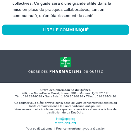
collectives. Ce guide sera d’une grande utilité dans la
mise en place de pratiques collaboratives, tant en
communauté, qu’en établissement de santé.
LIRE LE COMMUNIQUÉ
Ordre des pharmaciens du Québec
266, rue Notre-Dame Ouest, bureau 301 • Montréal QC H2Y 1T6
Tél. : 514 284-9588 • Sans frais : 1 800 363-0324 • Téléc. : 514 284-3420
Ce courriel vous a été envoyé sur la base de votre consentement exprès ou
tacite conformément à la Loi canadienne anti-pourriel.
Vous recevez cette infolettre parce que vous vous êtes abonné à la liste de
distribution de La Dépêche.
info@opq.org
www.opq.org
Pour se désabonner
|
Pour communiquer avec la rédaction