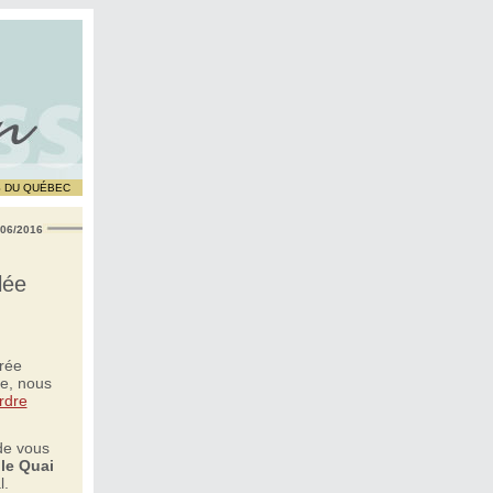
S DU QUÉBEC
/06/2016
lée
rée
e, nous
rdre
 de vous
 le Quai
l.