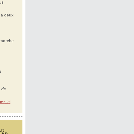
us
y a deux
 marche
e
 de
uez ici
.
1T6
4-3420