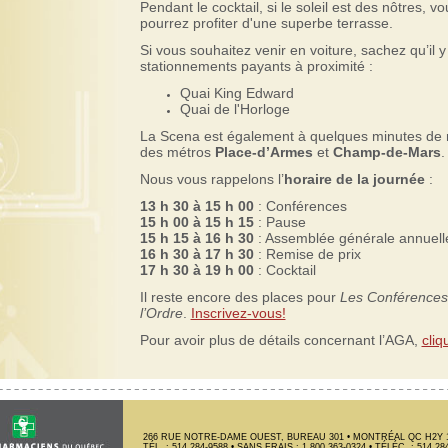
Pendant le cocktail, si le soleil est des nôtres, vo
pourrez profiter d'une superbe terrasse.
Si vous souhaitez venir en voiture, sachez qu’il 
stationnements payants à proximité :
Quai King Edward
Quai de l'Horloge
La Scena est également à quelques minutes de
des métros
Place-d’Armes
et
Champ-de-Mars
.
Nous vous rappelons l’
horaire de la journée
:
13 h 30 à 15 h 00
: Conférences
15 h 00 à 15 h 15
: Pause
15 h 15 à 16 h 30
: Assemblée générale annuell
16 h 30 à 17 h 30
: Remise de prix
17 h 30 à 19 h 00
: Cocktail
Il reste encore des places pour
Les Conférences
l’Ordre
.
Inscrivez-vous!
Pour avoir plus de détails concernant l’AGA,
cliq
266 RUE NOTRE-DAME OUEST, BUREAU 301 • MONTRÉAL QC H2Y 
TÉL. : 514 284-9588 • SANS FRAIS : 1 800 363-0324 • TÉLÉC. : 514 28