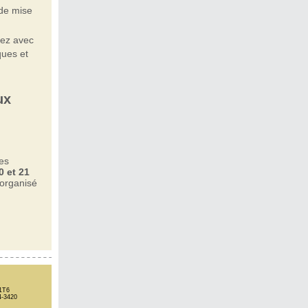
 de mise
uez avec
ques et
ux
des
0 et 21
 organisé
1T6
4-3420