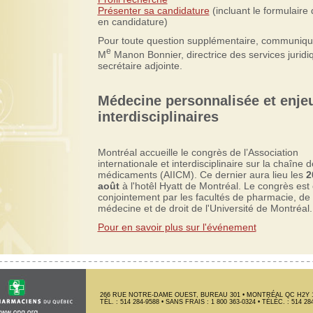
Présenter sa candidature
(incluant le formulaire
en candidature)
Pour toute question supplémentaire, communiq
e
M
Manon Bonnier, directrice des services juridi
secrétaire adjointe.
Médecine personnalisée et enje
interdisciplinaires
Montréal accueille le congrès de l’Association
internationale et interdisciplinaire sur la chaîne 
médicaments (AIICM). Ce dernier aura lieu les
2
août
à l'hotêl Hyatt de Montréal. Le congrès est
conjointement par les facultés de pharmacie, de
médecine et de droit de l'Université de Montréal.
Pour en savoir plus sur l'événement
266 RUE NOTRE-DAME OUEST, BUREAU 301 • MONTRÉAL QC H2Y 
TÉL. : 514 284-9588 • SANS FRAIS : 1 800 363-0324 • TÉLÉC. : 514 28