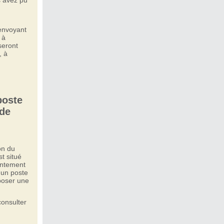
 avez pu
envoyant
 à
seront
, à
poste
 de
on du
t situé
entement
 un poste
poser une
consulter