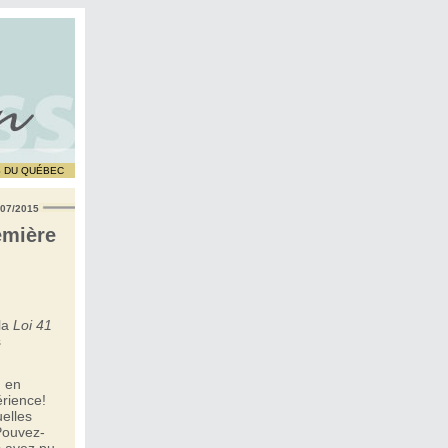
S DU QUÉBEC
/07/2015
emière
la
Loi 41
s
u en
rience!
elles
Pouvez-