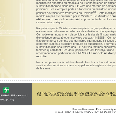
modification apportée au modèle a pour conséquence de diriger 
substitution thérapeutique des IPP vers une marque de comme
particulier. Les exemples portés à l’attention du ministère indiqu
mc
patients devraient être transférés au Dexilant
. Cette modifica
modèle n’a pas été autorisée par le Ministère. Le Ministère
déno
utilisation du modèle ministériel
et prend actuellement les 
cesser cette pratique.
Rappelons que le Ministère a mis en place un groupe d’experts
élaborer une ordonnance collective de substitution thérapeutiqu
Ce modèle est notamment disponible sur le site de l’Institut natio
d’excellence en santé et en services sociaux (INESSS). Ce mod
élaboré en tenant compte des dernières informations cliniques d
et permet l’accès à plusieurs produits de substitution. Il permet 
substitution plus sécuritaire des IPP pour les femmes enceintes 
femmes qui allaitent. Ces deux populations ont fait l’objet d’une
recommandation particulière de l’INESSS.
Le modèle ne doit p
modifié
.
Nous comptons sur la collaboration de tous les acteurs du rése
santé et des services sociaux et appelons à la vigilance des pr
de la santé.
266 RUE NOTRE-DAME OUEST, BUREAU 301 • MONTRÉAL QC H2Y 
TÉL. : 514 284-9588 • SANS FRAIS : 1 800 363-0324 • TÉLÉC. : 514 28
Pour se désabonner
|
Pour communiquer 
© 2013 / DROITS DE REPRODUCTION ET DE DIFF