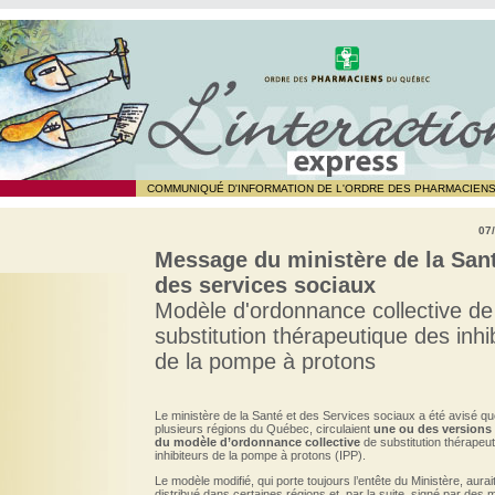
COMMUNIQUÉ D'INFORMATION DE L'ORDRE DES PHARMACIEN
07
Message du ministère de la Sant
des services sociaux
Modèle d'ordonnance collective de
substitution thérapeutique des inhi
de la pompe à protons
Le ministère de la Santé et des Services sociaux a été avisé q
plusieurs régions du Québec, circulaient
une ou des versions
du modèle d’ordonnance collective
de substitution thérapeu
inhibiteurs de la pompe à protons (IPP).
Le modèle modifié, qui porte toujours l’entête du Ministère, aurai
distribué dans certaines régions et, par la suite, signé par des