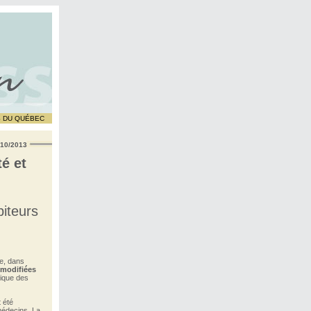
S DU QUÉBEC
/10/2013
é et
biteurs
ue, dans
 modifiées
tique des
t été
 médecins. La