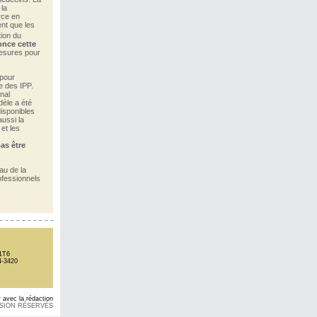
la
rce en
ent que les
tion du
nce cette
mesures pour
 pour
e des IPP.
nal
èle a été
isponibles
aussi la
et les
as être
au de la
ofessionnels
1T6
4-3420
avec la rédaction
USION RÉSERVÉS