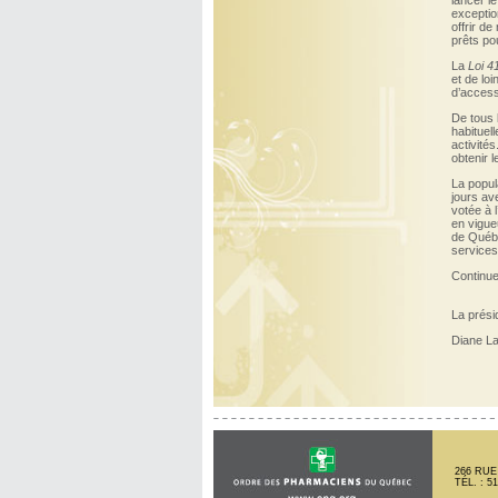
lancer l
exceptio
offrir d
prêts pou
La
Loi 4
et de loi
d’access
De tous 
habituel
activités
obtenir l
La popul
jours av
votée à l
en vigueu
de Québé
services
Continuez
La prési
Diane L
266 RUE
TÉL. : 5