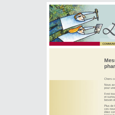
COMMUNI
Mess
pha
Chers co
Nous avo
pour une
Il est to
et surto
besoin d
Plus de 
ces nouv
étiez co