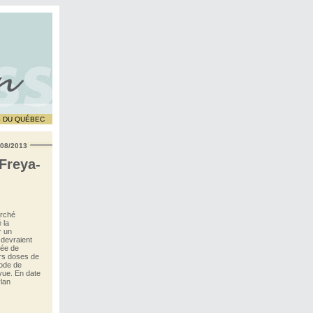
S DU QUÉBEC
/08/2013
Freya-
arché
 la
r un
 devraient
gée de
rs doses de
hode de
vue. En date
ylan