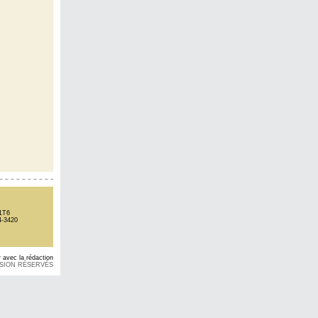
1T6
4-3420
avec la rédaction
USION RÉSERVÉS