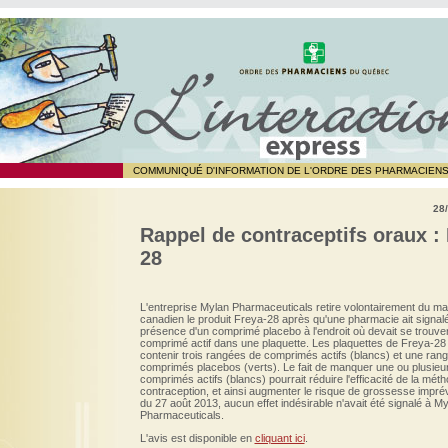
COMMUNIQUÉ D'INFORMATION DE L'ORDRE DES PHARMACIEN
28
Rappel de contraceptifs oraux : 
28
L'entreprise Mylan Pharmaceuticals retire volontairement du m
canadien le produit Freya-28 après qu'une pharmacie ait signalé
présence d'un comprimé placebo à l'endroit où devait se trouve
comprimé actif dans une plaquette. Les plaquettes de Freya-28
contenir trois rangées de comprimés actifs (blancs) et une ran
comprimés placebos (verts). Le fait de manquer une ou plusieu
comprimés actifs (blancs) pourrait réduire l'efficacité de la mét
contraception, et ainsi augmenter le risque de grossesse impré
du 27 août 2013, aucun effet indésirable n'avait été signalé à M
Pharmaceuticals.
L'avis est disponible en
cliquant ici
.