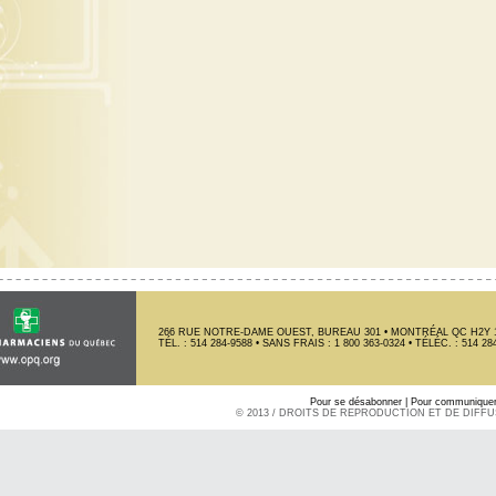
266 RUE NOTRE-DAME OUEST, BUREAU 301 • MONTRÉAL QC H2Y 
TÉL. : 514 284-9588 • SANS FRAIS : 1 800 363-0324 • TÉLÉC. : 514 28
Pour se désabonner
|
Pour communiquer 
© 2013 / DROITS DE REPRODUCTION ET DE DIFF