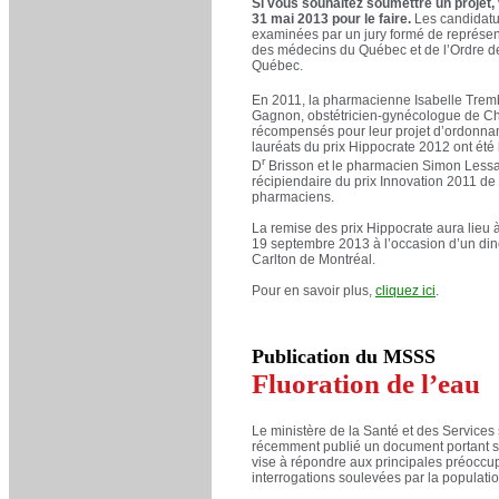
Si vous souhaitez soumettre un projet,
31 mai 2013 pour le faire.
Les candidatu
examinées par un jury formé de représen
des médecins du Québec et de l’Ordre 
Québec.
En 2011, la pharmacienne Isabelle Tremb
Gagnon, obstétricien-gynécologue de Chi
récompensés pour leur projet d’ordonnan
lauréats du prix Hippocrate 2012 ont été
r
D
Brisson et le pharmacien Simon Less
récipiendaire du prix Innovation 2011 de
pharmaciens.
La remise des prix Hippocrate aura lieu 
19 septembre 2013 à l’occasion d’un dine
Carlton de Montréal.
Pour en savoir plus,
cliquez ici
.
Publication du MSSS
Fluoration de l’eau
Le ministère de la Santé et des Services
récemment publié un document portant sur
vise à répondre aux principales préoccup
interrogations soulevées par la populatio