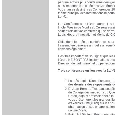
par une activité plus courte (une demi-jo
aussi importante intitulée Les Conférenc
Vous l’aurez deviné, ces Conférences 
thème principal des informations importan
Loi 41
.
Les Conférences de l’Ordre auront lieu l
l’hôtel Westin de Montréal. Ce sera aussi
saluer trois de vos confrères qui se verro
Louis-Hébert, Innovation et Mérite du CI
Cette demi-journée de conférences sera 
l’assemblée générale annuelle à laquel
convions également.
Il est très important de souligner que le
l’Ordre NE SONT PAS les formations orga
Direction de l’admission et du perfectio
Trois conférences en lien avec la
Loi 4
La présidente, Diane Lamarre, dre
des
derniers développements d
r
D
Jean-Bernard Trudeau, secrétai
du Collège des médecins du Québ
Caron, adjoint professionnel à la
vous présenteront les grandes li
d’exercice CMQ/OPQ
sur les nou
pharmacien prises en application
Loi médicale
;
e
Enfin, M
Philippe Frère présent