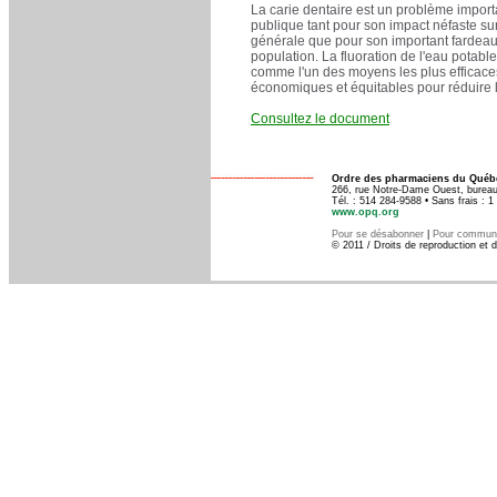
La carie dentaire est un problème import
publique tant pour son impact néfaste sur
générale que pour son important fardeau 
population. La fluoration de l'eau potabl
comme l'un des moyens les plus efficaces
économiques et équitables pour réduire l
Consultez le document
Ordre des pharmaciens du Québ
266, rue Notre-Dame Ouest, burea
Tél. : 514 284-9588 • Sans frais : 
www.opq.org
Pour se désabonner
|
Pour communi
© 2011 / Droits de reproduction et d