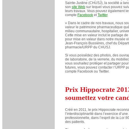
Sainte-Justine (CHUSJ), la société a lanc
son
site Web
sur lequel vous pouvez su
leurs travaux. Vous pouvez également les
compte
Facebook
et
Twitter
.
« Dans le cadre de nos travaux, nous so
valeur le patrimoine pharmaceutique qué
milieu communautaire, hospitalier, univers
Cette mise en valeur inclut le partage d
pour mise en valeur dans notre musée vir
Jean-François Bussières, chef du Dépar
pharmacie/URPP du CHUSJ.
Si vous possédez des photos, des ouvra
de laboratoire, de la verrerie, du mobilie
vous souhaitez protéger et partager pour
futures, vous pouvez contacter l’URPP par
compte Facebook ou Twitter.
Prix Hippocrate 201
soumettez votre can
Créé en 2011, le prix Hippocrate reconna
l’interdisciplinarité dans l’exercice d’une 
professionnelle, dans l’esprit de la
Loi 9
des patients.