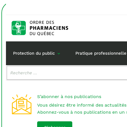
Accueil
projet
Étiquette :
projet
Protection du public
Pratique professionnelle
Malheureusement, aucun résultat n'a été trouvé.
Rechercher
:
Gestion de mon dossi
Rôle du pharma
Retour à la pratique
Vos questions :
S’abonner à nos publications
Exercice en société
Vous désirez être informé des actualités
Commande de matérie
Abonnez-vous à nos publications en un s