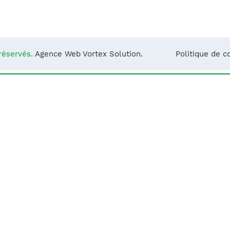
Notre équipe
France)
réservés.
Agence Web Vortex Solution.
Politique de co