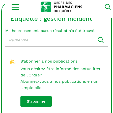
Ouvrir
la
navigation
du
Étiquette :
gestion incident
site
Malheureusement, aucun résultat n'a été trouvé.
Rechercher
Recherche
dans
:
le
blogue
S’abonner à nos publications
Vous désirez être informé des actualités
de l’Ordre?
Abonnez-vous à nos publications en un
simple clic.
S'abonner