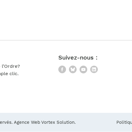
Notre équipe
France)
Suivez-nous :
 l’Ordre?
Facebook
Bluesky
YouTube
LinkedIn
le clic.
servés.
Agence Web Vortex Solution.
Politiq