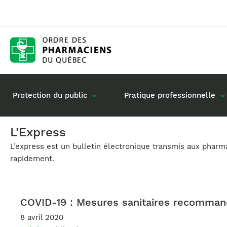
Protection du public
Pratique professionnelle
L'Express
L’express est un bulletin électronique transmis aux phar
Gestion de mon dossier
Rôle du pharmacie
rapidement.
Retour à la pratique
Vos questions : de
Exercice en société
Commande de matériel
COVID-19 : Mesures sanitaires recomman
8 avril 2020