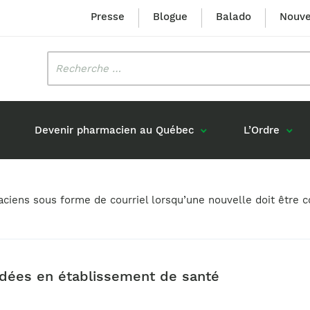
Presse
Blogue
Balado
Nouve
Rechercher
:
Devenir pharmacien au Québec
L’Ordre
Mission et valeurs
Prix Louis-Hébert
maciens sous forme de courriel lorsqu’une nouvelle doit êtr
Formation 
n
Étudiants formés au Québec
Gouvernance
Prix Innovation Janine-Matt
Accréditat
s réponses
Diplômés au Canada (hors Québec)
Histoire
Mérite du CIQ
ou pharmaciens canadiens
Identité visuelle
Fellow
dées en établissement de santé
Diplômés en France
Déclaration des services
Diplômés à l’international (excluant la