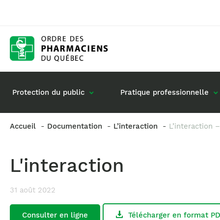
Protection du public
Pratique professionnelle
Accueil
Documentation
L’interaction
L’interaction
Gestion de mon dossier
Rôle du pharmacie
L'interaction
Retour à la pratique
Vos questions : de
Exercice en société
31 août 2022
Commande de matériel
Consulter en ligne
Télécharger en format P