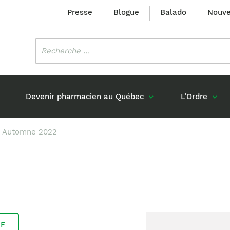
Presse
Blogue
Balado
Nouve
Rechercher
:
Devenir pharmacien au Québec
L’Ordre
 – Automne 2022
Mission et valeurs
Prix Louis-Hébert
Formation 
n
Étudiants formés au Québec
Gouvernance
Prix Innovation Janine-Matt
Accréditat
s réponses
Diplômés au Canada (hors Québec)
Histoire
Mérite du CIQ
ou pharmaciens canadiens
Identité visuelle
Fellow
Diplômés en France
Déclaration des services
Diplômés à l’international (excluant la
DF